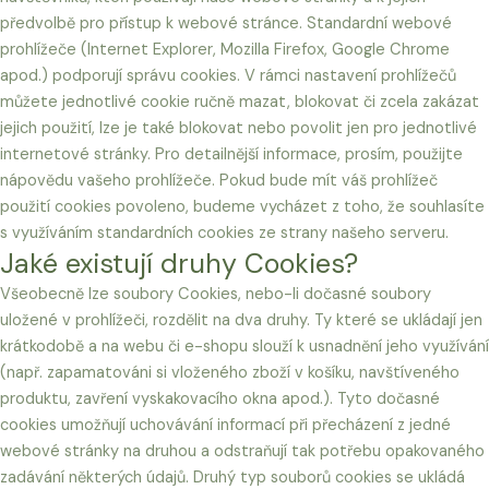
předvolbě pro přístup k webové stránce. Standardní webové
prohlížeče (Internet Explorer, Mozilla Firefox, Google Chrome
apod.) podporují správu cookies. V rámci nastavení prohlížečů
můžete jednotlivé cookie ručně mazat, blokovat či zcela zakázat
jejich použití, lze je také blokovat nebo povolit jen pro jednotlivé
internetové stránky. Pro detailnější informace, prosím, použijte
nápovědu vašeho prohlížeče. Pokud bude mít váš prohlížeč
použití cookies povoleno, budeme vycházet z toho, že souhlasíte
s využíváním standardních cookies ze strany našeho serveru.
Jaké existují druhy Cookies?
Všeobecně lze soubory Cookies, nebo-li dočasné soubory
uložené v prohlížeči, rozdělit na dva druhy. Ty které se ukládají jen
krátkodobě a na webu či e-shopu slouží k usnadnění jeho využívání
(např. zapamatováni si vloženého zboží v košíku, navštíveného
produktu, zavření vyskakovacího okna apod.). Tyto dočasné
cookies umožňují uchovávání informací při přecházení z jedné
webové stránky na druhou a odstraňují tak potřebu opakovaného
zadávání některých údajů. Druhý typ souborů cookies se ukládá