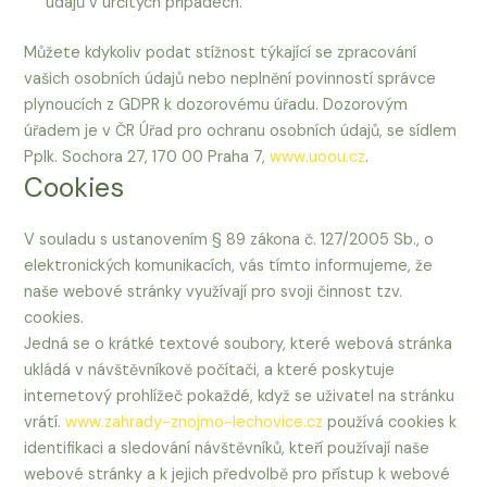
údajů v určitých případech.
Můžete kdykoliv podat stížnost týkající se zpracování
vašich osobních údajů nebo neplnění povinností správce
plynoucích z GDPR k dozorovému úřadu. Dozorovým
úřadem je v ČR Úřad pro ochranu osobních údajů, se sídlem
Pplk. Sochora 27, 170 00 Praha 7,
www.uoou.cz
.
Cookies
V souladu s ustanovením § 89 zákona č. 127/2005 Sb., o
elektronických komunikacích, vás tímto informujeme, že
naše webové stránky využívají pro svoji činnost tzv.
cookies.
Jedná se o krátké textové soubory, které webová stránka
ukládá v návštěvníkově počítači, a které poskytuje
internetový prohlížeč pokaždé, když se uživatel na stránku
vrátí.
www.zahrady-znojmo-lechovice.cz
používá cookies k
identifikaci a sledování návštěvníků, kteří používají naše
webové stránky a k jejich předvolbě pro přístup k webové