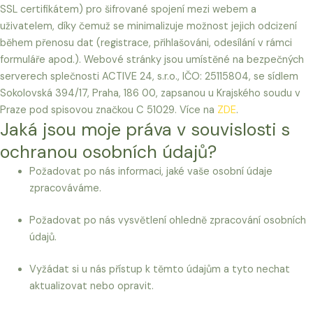
SSL certifikátem) pro šifrované spojení mezi webem a
uživatelem, díky čemuž se minimalizuje možnost jejich odcizení
během přenosu dat (registrace, přihlašováni, odesílání v rámci
formuláře apod.). Webové stránky jsou umístěné na bezpečných
serverech splečnosti ACTIVE 24, s.r.o., IČO: 25115804, se sídlem
Sokolovská 394/17, Praha, 186 00, zapsanou u Krajského soudu v
Praze pod spisovou značkou C 51029. Více na
ZDE
.
Jaká jsou moje práva v souvislosti s
ochranou osobních údajů?
Požadovat po nás informaci, jaké vaše osobní údaje
zpracováváme.
Požadovat po nás vysvětlení ohledně zpracování osobních
údajů.
Vyžádat si u nás přístup k těmto údajům a tyto nechat
aktualizovat nebo opravit.