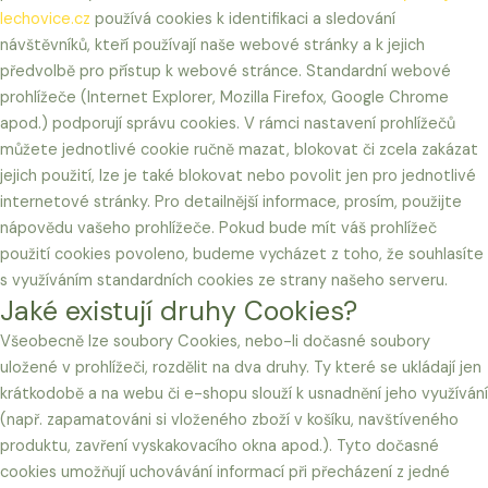
lechovice.cz
používá cookies k identifikaci a sledování
návštěvníků, kteří používají naše webové stránky a k jejich
předvolbě pro přístup k webové stránce. Standardní webové
prohlížeče (Internet Explorer, Mozilla Firefox, Google Chrome
apod.) podporují správu cookies. V rámci nastavení prohlížečů
můžete jednotlivé cookie ručně mazat, blokovat či zcela zakázat
jejich použití, lze je také blokovat nebo povolit jen pro jednotlivé
internetové stránky. Pro detailnější informace, prosím, použijte
nápovědu vašeho prohlížeče. Pokud bude mít váš prohlížeč
použití cookies povoleno, budeme vycházet z toho, že souhlasíte
s využíváním standardních cookies ze strany našeho serveru.
Jaké existují druhy Cookies?
Všeobecně lze soubory Cookies, nebo-li dočasné soubory
uložené v prohlížeči, rozdělit na dva druhy. Ty které se ukládají jen
krátkodobě a na webu či e-shopu slouží k usnadnění jeho využívání
(např. zapamatováni si vloženého zboží v košíku, navštíveného
produktu, zavření vyskakovacího okna apod.). Tyto dočasné
cookies umožňují uchovávání informací při přecházení z jedné